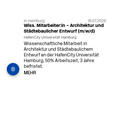
in Hamburg
18.07.2026
Wiss. Mitarbeiter:in – Architektur und
Städtebaulicher Entwurf (m/w/d)
HafenCity Universität Hamburg
Wissenschaftliche Mitarbeit in
Architektur und Städtebaulichem
Entwurf an der HafenCity Universität
Hamburg, 50% Arbeitszeit, 3 Jahre
befristet.
MEHR
in Ahaus (+1 weiterer Standort)
14.07.2026
Architekt (m/w/d) für LPH 1-5 in Ahaus
oder Dortmund
farwickgrote partner Architekten BDA
Stadtplaner PartmbB
Architekt (m/w/d) gesucht: Nachhaltige