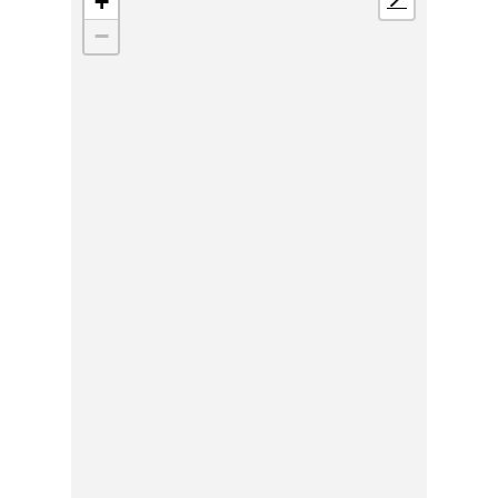
+
📍
−