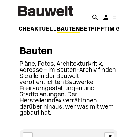
DER WOCHE
AKTUELL
BAUTEN
BETRIFFT
IM GESPR
Bauten
Pläne, Fotos, Architekturkritik,
Adresse – im Bauten-Archiv finden
Sie alle in der Bauwelt
veröffentlichten Bauwerke,
Freiraumgestaltungen und
Stadtplanungen. Der
Herstellerindex verrät Ihnen
darüber hinaus, wer was mit wem
gebaut hat.