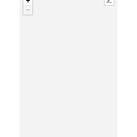
+
📍
−