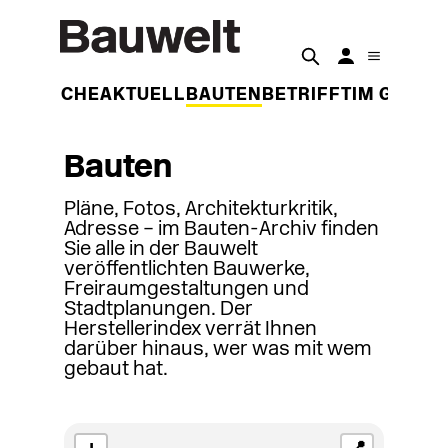
DER WOCHE
AKTUELL
BAUTEN
BETRIFFT
IM GESPR
Bauten
Pläne, Fotos, Architekturkritik,
Adresse – im Bauten-Archiv finden
Sie alle in der Bauwelt
veröffentlichten Bauwerke,
Freiraumgestaltungen und
Stadtplanungen. Der
Herstellerindex verrät Ihnen
darüber hinaus, wer was mit wem
gebaut hat.