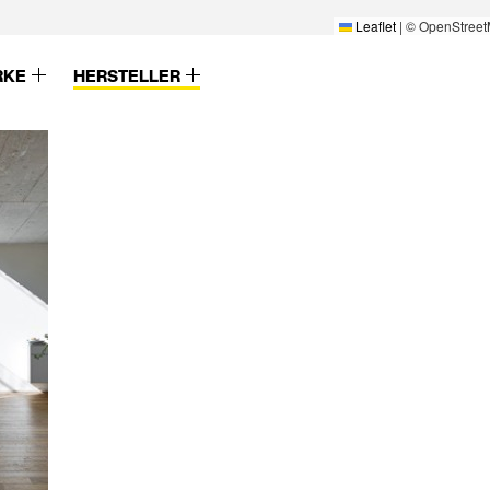
Leaflet
|
© OpenStreet
RKE
HERSTELLER
Villeroy & Boch
WaBi Bauelemen
n
VIMAR
Warema
Vink
Weber Broutin
VitrA Sanitärprodukte
Weekamp Deure
VM Zinc / Umicore
Weishaupt
Vogel & Noot
Werzalit
Vola
Westag & Getalit
Von Rotz & Wiedemar
Westag Getalit
Seilbahnen
Westo
Voran Maschinen
Wicona
Vorwerk
Wienerberger
Vulcatec
Wila
W-K-Winterhoff