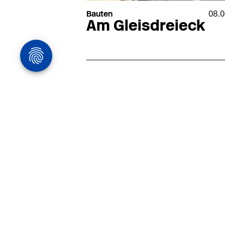
Bauten
08.0
Am Gleisdreieck
Architekturstelle
in Hamburg
22.07
Architekt:in (m/w/d) für
entwurfsstarke Ausführungspla
LPH5 in Hamburg
Henke & Partner
HENKE + PARTNER ist ein
hochspezialisiertes Architekturbür
anspruchsvolle Bauten im