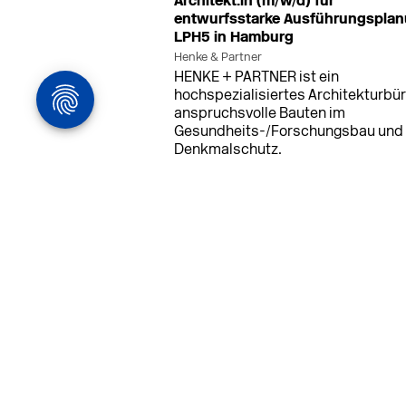
Architekt:in (m/w/d) für
Uginox
Viega
entwurfsstarke Ausführungspla
Unidrain
VIESSMANN
LPH5 in Hamburg
Union
Vigour
Henke & Partner
Uponor
Villa Rocca
HENKE + PARTNER ist ein
hochspezialisiertes Architekturbür
anspruchsvolle Bauten im
Gesundheits-/Forschungsbau und
Denkmalschutz.
MEHR
in Ahaus (+1 weiterer Standort)
14.0
Bauleiter (m/w/d) Bauüberwachun
Ahaus oder Dortmund
farwickgrote partner Architekten BDA
Stadtplaner PartmbB
Bauleiter (m/w/d) gesucht: Nachhal
Projekte, starkes Team, flexible
Arbeitszeiten und beste
Entwicklungschancen in Ahaus ode