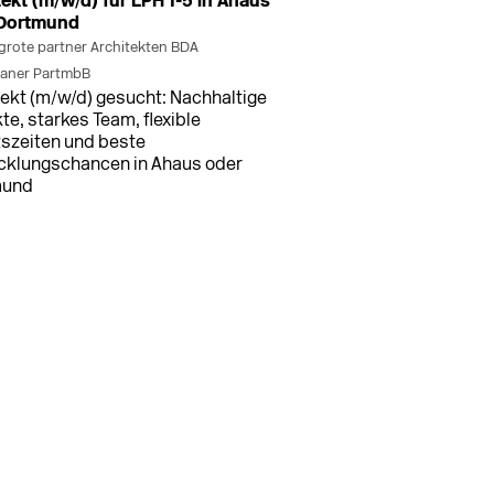
tekt (m/w/d) für LPH 1-5 in Ahaus
Ytong
 Dortmund
Zangra
grote partner Architekten BDA
Zehnder
laner PartmbB
Zeiss Ikon
tekt (m/w/d) gesucht: Nachhaltige
te, starkes Team, flexible
tszeiten und beste
cklungschancen in Ahaus oder
mund
men (+3 weitere Standorte)
vor 12 h
tleiter/in Architektur LP 1-9
d)
NGXGRUPPE GmbH & Co. KG
tleiter/in Architektur LP 1-9
) für große Projekte mit BIM-
tsweise in Bremen, Düsseldorf,
am und Stuttgart gesucht.