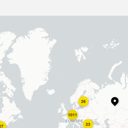
26
1011
23
27