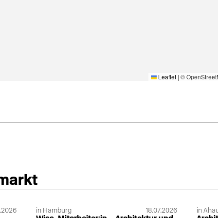
Leaflet
|
© OpenStreet
Villeroy & Boch
WaBi Bauelemen
n
VIMAR
Warema
Vink
Weber Broutin
VitrA Sanitärprodukte
Weekamp Deure
nmarkt
VM Zinc / Umicore
Weishaupt
Vogel & Noot
Werzalit
Vola
Westag & Getalit
Von Rotz & Wiedemar
Westag Getalit
.2026
in Hamburg
18.07.2026
in Ahau