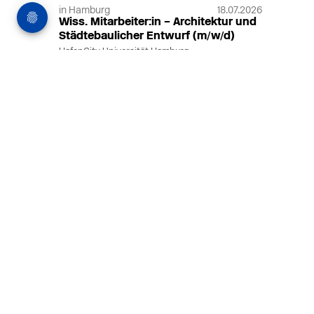
in Hamburg
18.07.2026
Wiss. Mitarbeiter:in – Architektur und
Städtebaulicher Entwurf (m/w/d)
HafenCity Universität Hamburg
Wissenschaftliche Mitarbeit in
Architektur und Städtebaulichem
Entwurf an der HafenCity Universität
Hamburg, 50% Arbeitszeit, 3 Jahre
befristet.
MEHR
in Ahaus (+1 weiterer Standort)
14.07.2026
Architekt (m/w/d) für LPH 1-5 in Ahaus
oder Dortmund
farwickgrote partner Architekten BDA
Stadtplaner PartmbB
Architekt (m/w/d) gesucht: Nachhaltige
Projekte, starkes Team, flexible
Arbeitszeiten und beste
Entwicklungschancen in Ahaus oder