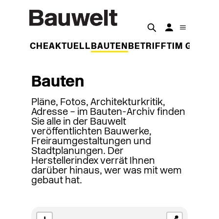
DER WOCHE
AKTUELL
BAUTEN
BETRIFFT
IM GESPR
Bauten
Pläne, Fotos, Architekturkritik,
Adresse – im Bauten-Archiv finden
Sie alle in der Bauwelt
veröffentlichten Bauwerke,
Freiraumgestaltungen und
Stadtplanungen. Der
Herstellerindex verrät Ihnen
darüber hinaus, wer was mit wem
gebaut hat.