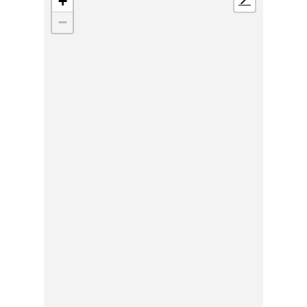
+
📍
−