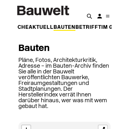
DER WOCHE
AKTUELL
BAUTEN
BETRIFFT
IM GESPR
Bauten
Pläne, Fotos, Architekturkritik,
Adresse – im Bauten-Archiv finden
Sie alle in der Bauwelt
veröffentlichten Bauwerke,
Freiraumgestaltungen und
Stadtplanungen. Der
Herstellerindex verrät Ihnen
darüber hinaus, wer was mit wem
gebaut hat.