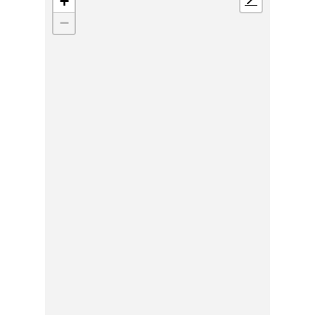
+
📍
−