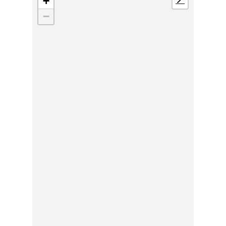
+
📍
−