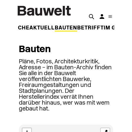
DER WOCHE
AKTUELL
BAUTEN
BETRIFFT
IM GESPR
Bauten
Pläne, Fotos, Architekturkritik,
Adresse – im Bauten-Archiv finden
Sie alle in der Bauwelt
veröffentlichten Bauwerke,
Freiraumgestaltungen und
Stadtplanungen. Der
Herstellerindex verrät Ihnen
darüber hinaus, wer was mit wem
gebaut hat.