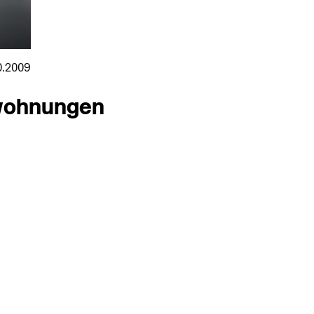
Vulcatec
Wila
W-K-Winterhoff
0.2009
wohnungen
nmarkt