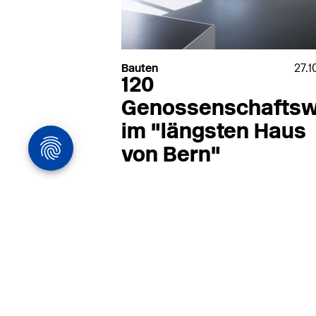
Uponor
Villa Rocca
Bauten
27.1
120
Genossenschafts
im "längsten Haus
von Bern"
Architekturstelle