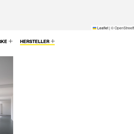
Leaflet
|
© OpenStreet
RKE
HERSTELLER
Villeroy & Boch
WaBi Bauelemen
n
VIMAR
Warema
Vink
Weber Broutin
VitrA Sanitärprodukte
Weekamp Deure
VM Zinc / Umicore
Weishaupt
Vogel & Noot
Werzalit
Vola
Westag & Getalit
Von Rotz & Wiedemar
Westag Getalit
Seilbahnen
Westo
Voran Maschinen
Wicona
Vorwerk
Wienerberger