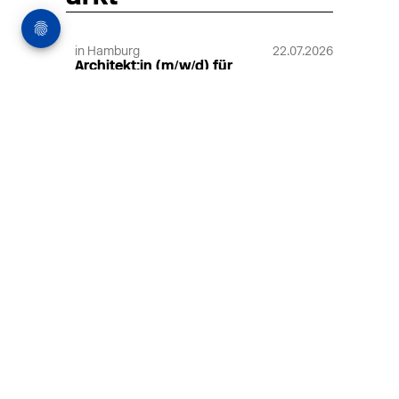
in Hamburg
22.07.2026
Architekt:in (m/w/d) für
entwurfsstarke Ausführungsplanung
LPH5 in Hamburg
Henke & Partner
HENKE + PARTNER ist ein
hochspezialisiertes Architekturbüro für
anspruchsvolle Bauten im
Gesundheits-/Forschungsbau und
Denkmalschutz.
MEHR
in Hamburg
18.07.2026
Wiss. Mitarbeiter:in – Architektur und
Städtebaulicher Entwurf (m/w/d)
HafenCity Universität Hamburg
Wissenschaftliche Mitarbeit in
Architektur und Städtebaulichem