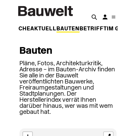
DER WOCHE
AKTUELL
BAUTEN
BETRIFFT
IM GESPR
Bauten
Pläne, Fotos, Architekturkritik,
Adresse – im Bauten-Archiv finden
Sie alle in der Bauwelt
veröffentlichten Bauwerke,
Freiraumgestaltungen und
Stadtplanungen. Der
Herstellerindex verrät Ihnen
darüber hinaus, wer was mit wem
gebaut hat.