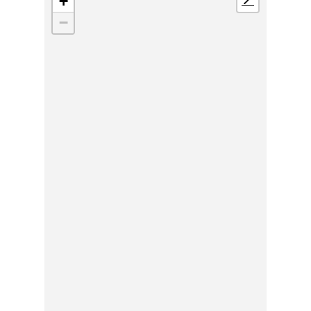
+
📍
−