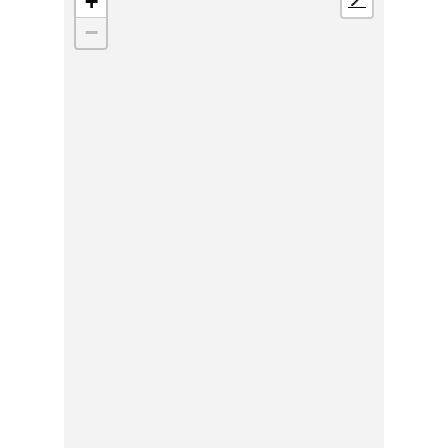
+
📍
−