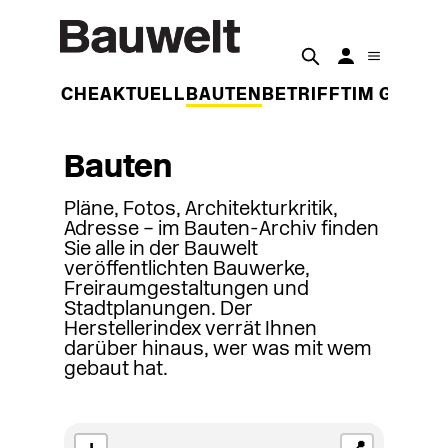
DER WOCHE
AKTUELL
BAUTEN
BETRIFFT
IM GESPR
Bauten
Pläne, Fotos, Architekturkritik,
Adresse – im Bauten-Archiv finden
Sie alle in der Bauwelt
veröffentlichten Bauwerke,
Freiraumgestaltungen und
Stadtplanungen. Der
Herstellerindex verrät Ihnen
darüber hinaus, wer was mit wem
gebaut hat.