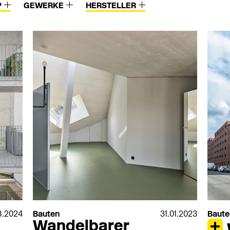
P
GEWERKE
HERSTELLER
Villeroy & Boch
WaBi Bauelemen
n
VIMAR
Warema
Vink
Weber Broutin
VitrA Sanitärprodukte
Weekamp Deure
VM Zinc / Umicore
Weishaupt
Vogel & Noot
Werzalit
Vola
Westag & Getalit
Von Rotz & Wiedemar
Westag Getalit
Seilbahnen
Westo
Voran Maschinen
Wicona
Vorwerk
Wienerberger
Vulcatec
Wila
W-K-Winterhoff
8.2024
Bauten
31.01.2023
Baute
Wandelbarer