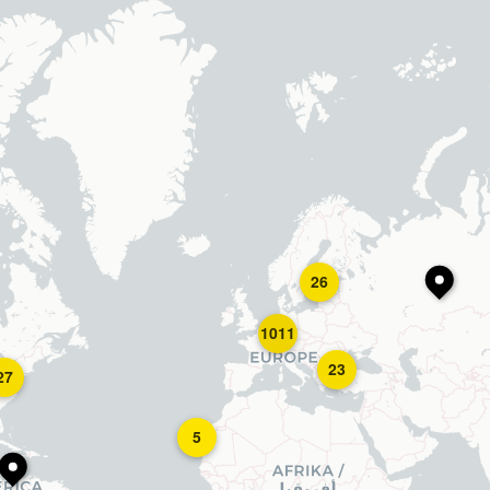
26
1011
23
27
5