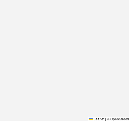
Leaflet
|
© OpenStreet