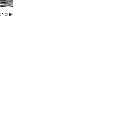
8.2009
n
nmarkt
.2026
in Hamburg
18.07.2026
in Ahau
Wiss. Mitarbeiter:in – Architektur und
Archi
nung
Städtebaulicher Entwurf (m/w/d)
oder
HafenCity Universität Hamburg
farwick
Wissenschaftliche Mitarbeit in
Stadtp