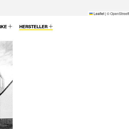
Leaflet
|
© OpenStreet
RKE
HERSTELLER
Villeroy & Boch
WaBi Bauelemen
n
VIMAR
Warema
Vink
Weber Broutin
VitrA Sanitärprodukte
Weekamp Deure
VM Zinc / Umicore
Weishaupt
Vogel & Noot
Werzalit
Vola
Westag & Getalit
Von Rotz & Wiedemar
Westag Getalit
Seilbahnen
Westo
Voran Maschinen
Wicona
Vorwerk
Wienerberger
Vulcatec
Wila
W-K-Winterhoff