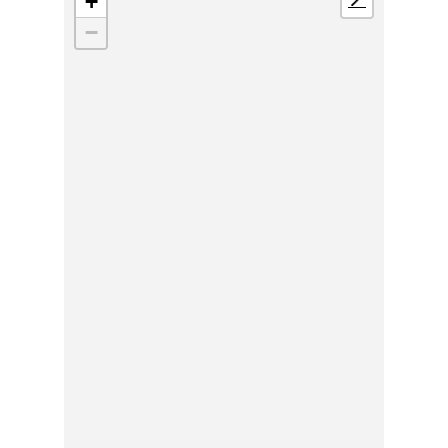
+
📍
−