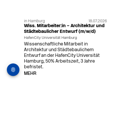
in Hamburg
18.07.2026
Wiss. Mitarbeiter:in – Architektur und
Städtebaulicher Entwurf (m/w/d)
HafenCity Universität Hamburg
Wissenschaftliche Mitarbeit in
Architektur und Städtebaulichem
Entwurf an der HafenCity Universität
Hamburg, 50% Arbeitszeit, 3 Jahre
befristet.
MEHR
in Ahaus (+1 weiterer Standort)
14.07.2026
Architekt (m/w/d) für LPH 1-5 in Ahaus
oder Dortmund
farwickgrote partner Architekten BDA
Stadtplaner PartmbB
Architekt (m/w/d) gesucht: Nachhaltige