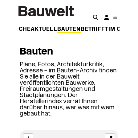
DER WOCHE
AKTUELL
BAUTEN
BETRIFFT
IM GESPR
Bauten
Pläne, Fotos, Architekturkritik,
Adresse – im Bauten-Archiv finden
Sie alle in der Bauwelt
veröffentlichten Bauwerke,
Freiraumgestaltungen und
Stadtplanungen. Der
Herstellerindex verrät Ihnen
darüber hinaus, wer was mit wem
gebaut hat.