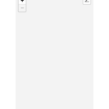
+
📍
−