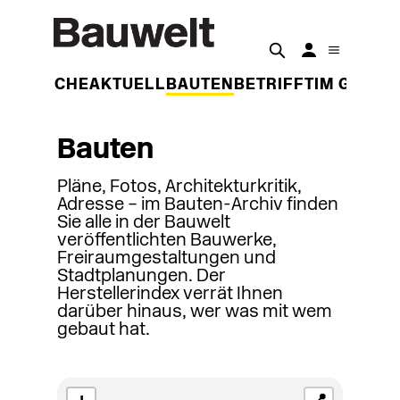
DER WOCHE
AKTUELL
BAUTEN
BETRIFFT
IM GESPR
Bauten
Pläne, Fotos, Architekturkritik,
Adresse – im Bauten-Archiv finden
Sie alle in der Bauwelt
veröffentlichten Bauwerke,
Freiraumgestaltungen und
Stadtplanungen. Der
Herstellerindex verrät Ihnen
darüber hinaus, wer was mit wem
gebaut hat.