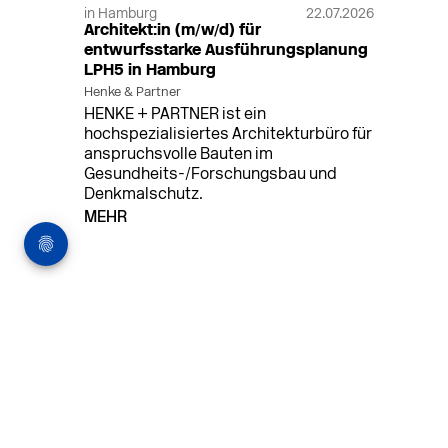
in Hamburg
22.07.2026
Architekt:in (m/w/d) für
entwurfsstarke Ausführungsplanung
LPH5 in Hamburg
Henke & Partner
HENKE + PARTNER ist ein
hochspezialisiertes Architekturbüro für
anspruchsvolle Bauten im
Gesundheits-/Forschungsbau und
Denkmalschutz.
MEHR
in Hamburg
18.07.2026
Wiss. Mitarbeiter:in – Architektur und
Städtebaulicher Entwurf (m/w/d)
HafenCity Universität Hamburg
Wissenschaftliche Mitarbeit in
Architektur und Städtebaulichem
Entwurf an der HafenCity Universität
Hamburg, 50% Arbeitszeit, 3 Jahre