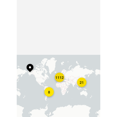
1112
21
8