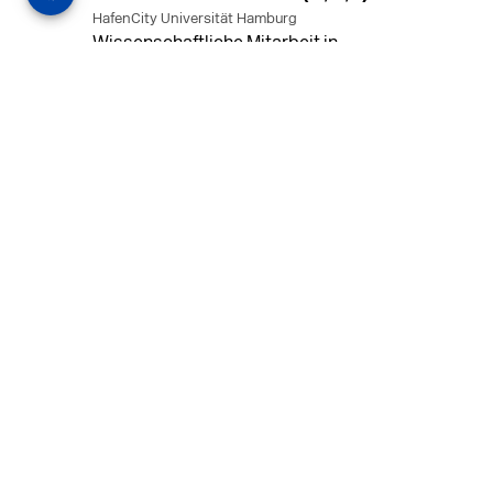
HafenCity Universität Hamburg
Wissenschaftliche Mitarbeit in
Architektur und Städtebaulichem
Entwurf an der HafenCity Universität
Hamburg, 50% Arbeitszeit, 3 Jahre
befristet.
MEHR
in Ahaus (+1 weiterer Standort)
14.07.2026
Architekt (m/w/d) für LPH 1-5 in Ahaus
oder Dortmund
farwickgrote partner Architekten BDA
Stadtplaner PartmbB
Architekt (m/w/d) gesucht: Nachhaltige
Projekte, starkes Team, flexible
Arbeitszeiten und beste
Entwicklungschancen in Ahaus oder
Dortmund
MEHR