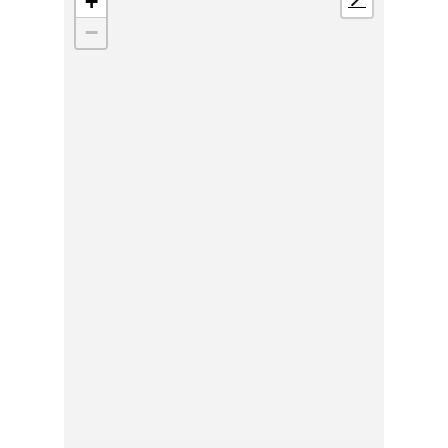
+
📍
−