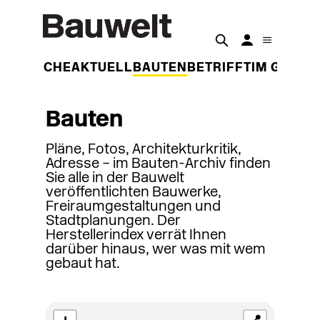
DER WOCHE
AKTUELL
BAUTEN
BETRIFFT
IM GESPR
Bauten
Pläne, Fotos, Architekturkritik,
Adresse – im Bauten-Archiv finden
Sie alle in der Bauwelt
veröffentlichten Bauwerke,
Freiraumgestaltungen und
Stadtplanungen. Der
Herstellerindex verrät Ihnen
darüber hinaus, wer was mit wem
gebaut hat.