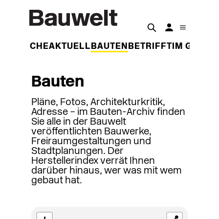
DER WOCHE
AKTUELL
BAUTEN
BETRIFFT
IM GESPR
Bauten
Pläne, Fotos, Architekturkritik,
Adresse – im Bauten-Archiv finden
Sie alle in der Bauwelt
veröffentlichten Bauwerke,
Freiraumgestaltungen und
Stadtplanungen. Der
Herstellerindex verrät Ihnen
darüber hinaus, wer was mit wem
gebaut hat.