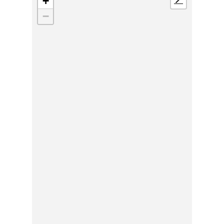
+
📍
−