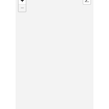
+
📍
−