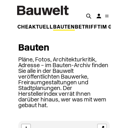
DER WOCHE
AKTUELL
BAUTEN
BETRIFFT
IM GESPR
Bauten
Pläne, Fotos, Architekturkritik,
Adresse – im Bauten-Archiv finden
Sie alle in der Bauwelt
veröffentlichten Bauwerke,
Freiraumgestaltungen und
Stadtplanungen. Der
Herstellerindex verrät Ihnen
darüber hinaus, wer was mit wem
gebaut hat.