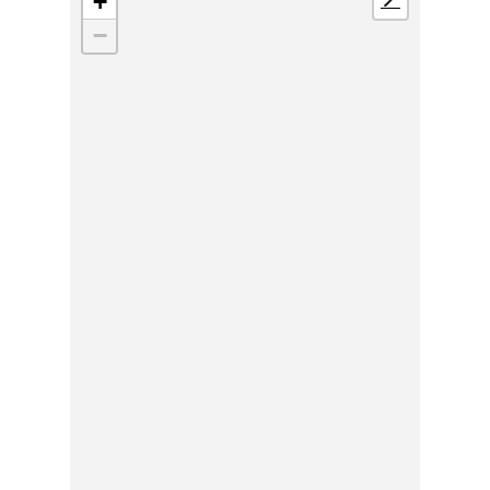
+
📍
−