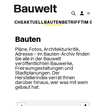
DER WOCHE
AKTUELL
BAUTEN
BETRIFFT
IM GESPR
Bauten
Pläne, Fotos, Architekturkritik,
Adresse – im Bauten-Archiv finden
Sie alle in der Bauwelt
veröffentlichten Bauwerke,
Freiraumgestaltungen und
Stadtplanungen. Der
Herstellerindex verrät Ihnen
darüber hinaus, wer was mit wem
gebaut hat.