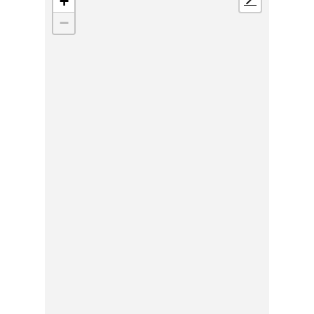
+
📍
−