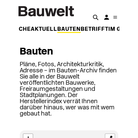
DER WOCHE
AKTUELL
BAUTEN
BETRIFFT
IM GESPR
Bauten
Pläne, Fotos, Architekturkritik,
Adresse – im Bauten-Archiv finden
Sie alle in der Bauwelt
veröffentlichten Bauwerke,
Freiraumgestaltungen und
Stadtplanungen. Der
Herstellerindex verrät Ihnen
darüber hinaus, wer was mit wem
gebaut hat.