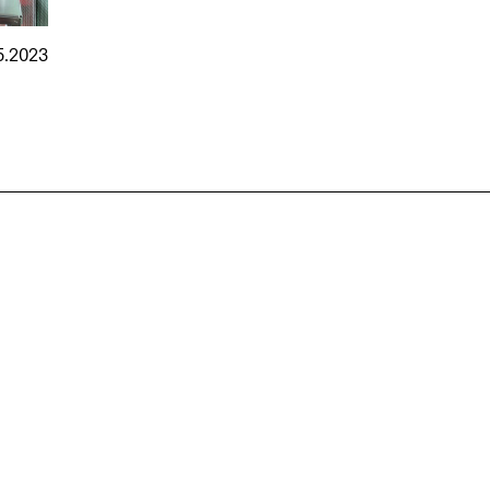
5.2023
nmarkt
.2026
in Hamburg
18.07.2026
in Ahau
Wiss. Mitarbeiter:in – Architektur und
Archi
nung
Städtebaulicher Entwurf (m/w/d)
oder
HafenCity Universität Hamburg
farwick
Wissenschaftliche Mitarbeit in
Stadtp