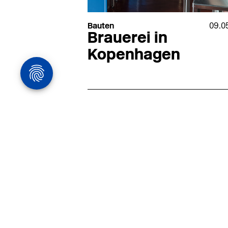
Bauten
09.0
Brauerei in
Kopenhagen
Architekturstelle
in Hamburg
22.07
Architekt:in (m/w/d) für
entwurfsstarke Ausführungspla
LPH5 in Hamburg
Henke & Partner