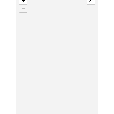
+
📍
−