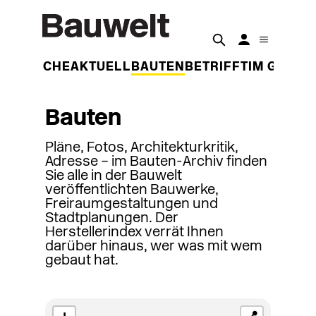
DER WOCHE
AKTUELL
BAUTEN
BETRIFFT
IM GESPR
Bauten
Pläne, Fotos, Architekturkritik,
Adresse – im Bauten-Archiv finden
Sie alle in der Bauwelt
veröffentlichten Bauwerke,
Freiraumgestaltungen und
Stadtplanungen. Der
Herstellerindex verrät Ihnen
darüber hinaus, wer was mit wem
gebaut hat.