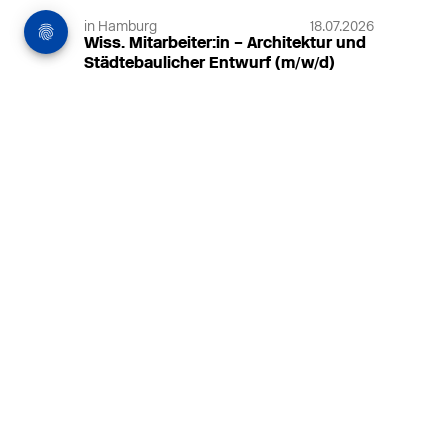
in Hamburg
18.07.2026
Wiss. Mitarbeiter:in – Architektur und
Städtebaulicher Entwurf (m/w/d)
HafenCity Universität Hamburg
Wissenschaftliche Mitarbeit in
Architektur und Städtebaulichem
Entwurf an der HafenCity Universität
Hamburg, 50% Arbeitszeit, 3 Jahre
befristet.
MEHR
in Ahaus (+1 weiterer Standort)
14.07.2026
Architekt (m/w/d) für LPH 1-5 in Ahaus
oder Dortmund
farwickgrote partner Architekten BDA
Stadtplaner PartmbB
Architekt (m/w/d) gesucht: Nachhaltige
Projekte, starkes Team, flexible
Arbeitszeiten und beste