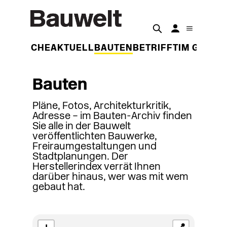
DER WOCHE
AKTUELL
BAUTEN
BETRIFFT
IM GESPR
Bauten
Pläne, Fotos, Architekturkritik,
Adresse – im Bauten-Archiv finden
Sie alle in der Bauwelt
veröffentlichten Bauwerke,
Freiraumgestaltungen und
Stadtplanungen. Der
Herstellerindex verrät Ihnen
darüber hinaus, wer was mit wem
gebaut hat.