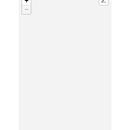
+
📍
−