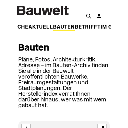
DER WOCHE
AKTUELL
BAUTEN
BETRIFFT
IM GESPR
Bauten
Pläne, Fotos, Architekturkritik,
Adresse – im Bauten-Archiv finden
Sie alle in der Bauwelt
veröffentlichten Bauwerke,
Freiraumgestaltungen und
Stadtplanungen. Der
Herstellerindex verrät Ihnen
darüber hinaus, wer was mit wem
gebaut hat.