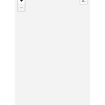
+
📍
−