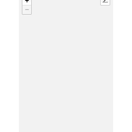
+
📍
−