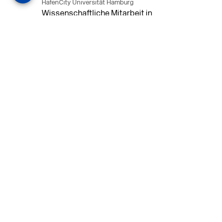
HafenCity Universität Hamburg
Wissenschaftliche Mitarbeit in
Architektur und Städtebaulichem
Entwurf an der HafenCity Universität
Hamburg, 50% Arbeitszeit, 3 Jahre
befristet.
MEHR
in Ahaus (+1 weiterer Standort)
14.07.2026
Architekt (m/w/d) für LPH 1-5 in Ahaus
oder Dortmund
farwickgrote partner Architekten BDA
Stadtplaner PartmbB
Architekt (m/w/d) gesucht: Nachhaltige
Projekte, starkes Team, flexible
Arbeitszeiten und beste
Entwicklungschancen in Ahaus oder
Dortmund
MEHR