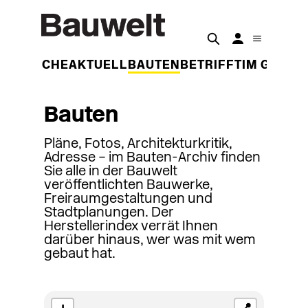
DER WOCHE
AKTUELL
BAUTEN
BETRIFFT
IM GESPR
Bauten
Pläne, Fotos, Architekturkritik,
Adresse – im Bauten-Archiv finden
Sie alle in der Bauwelt
veröffentlichten Bauwerke,
Freiraumgestaltungen und
Stadtplanungen. Der
Herstellerindex verrät Ihnen
darüber hinaus, wer was mit wem
gebaut hat.