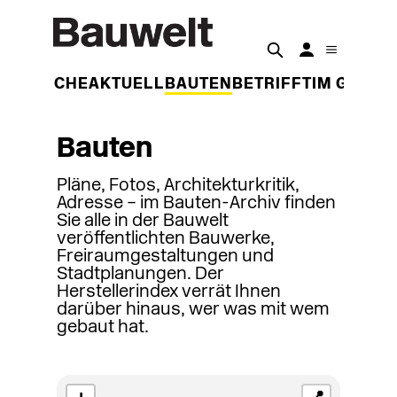
DER WOCHE
AKTUELL
BAUTEN
BETRIFFT
IM GESPR
Bauten
Pläne, Fotos, Architekturkritik,
Adresse – im Bauten-Archiv finden
Sie alle in der Bauwelt
veröffentlichten Bauwerke,
Freiraumgestaltungen und
Stadtplanungen. Der
Herstellerindex verrät Ihnen
darüber hinaus, wer was mit wem
gebaut hat.