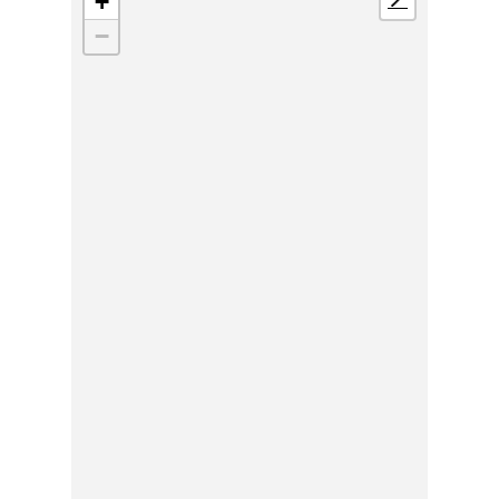
+
📍
−