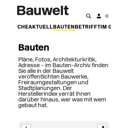
DER WOCHE
AKTUELL
BAUTEN
BETRIFFT
IM GESPR
Bauten
Pläne, Fotos, Architekturkritik,
Adresse – im Bauten-Archiv finden
Sie alle in der Bauwelt
veröffentlichten Bauwerke,
Freiraumgestaltungen und
Stadtplanungen. Der
Herstellerindex verrät Ihnen
darüber hinaus, wer was mit wem
gebaut hat.