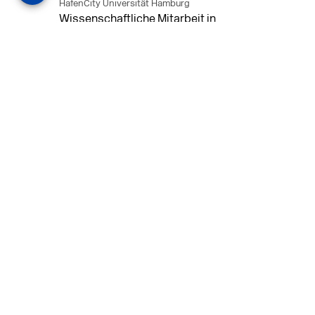
HafenCity Universität Hamburg
Wissenschaftliche Mitarbeit in
Architektur und Städtebaulichem
Entwurf an der HafenCity Universität
Hamburg, 50% Arbeitszeit, 3 Jahre
befristet.
MEHR
in Ahaus (+1 weiterer Standort)
14.07.2026
Architekt (m/w/d) für LPH 1-5 in Ahaus
oder Dortmund
farwickgrote partner Architekten BDA
Stadtplaner PartmbB
Architekt (m/w/d) gesucht: Nachhaltige
Projekte, starkes Team, flexible
Arbeitszeiten und beste
Entwicklungschancen in Ahaus oder
Dortmund
MEHR