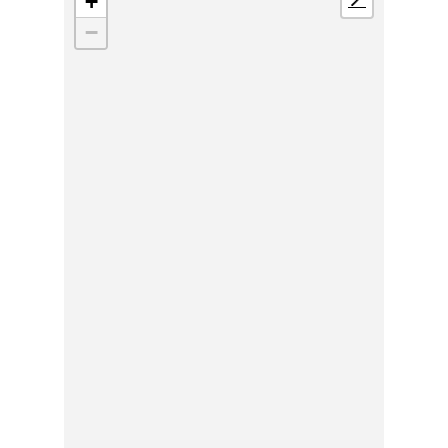
+
📍
−