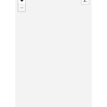
+
📍
−