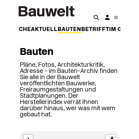
DER WOCHE
AKTUELL
BAUTEN
BETRIFFT
IM GESPR
Bauten
Pläne, Fotos, Architekturkritik,
Adresse – im Bauten-Archiv finden
Sie alle in der Bauwelt
veröffentlichten Bauwerke,
Freiraumgestaltungen und
Stadtplanungen. Der
Herstellerindex verrät Ihnen
darüber hinaus, wer was mit wem
gebaut hat.