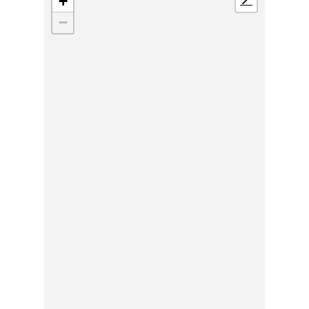
+
📍
−