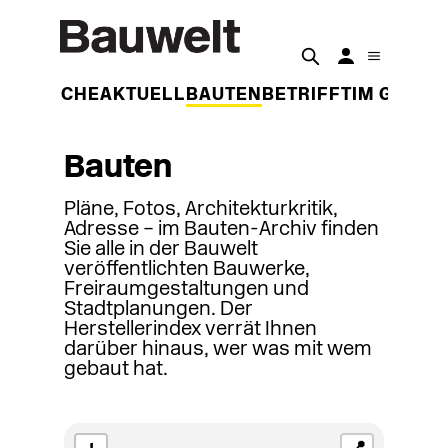
DER WOCHE
AKTUELL
BAUTEN
BETRIFFT
IM GESPR
Bauten
Pläne, Fotos, Architekturkritik,
Adresse – im Bauten-Archiv finden
Sie alle in der Bauwelt
veröffentlichten Bauwerke,
Freiraumgestaltungen und
Stadtplanungen. Der
Herstellerindex verrät Ihnen
darüber hinaus, wer was mit wem
gebaut hat.