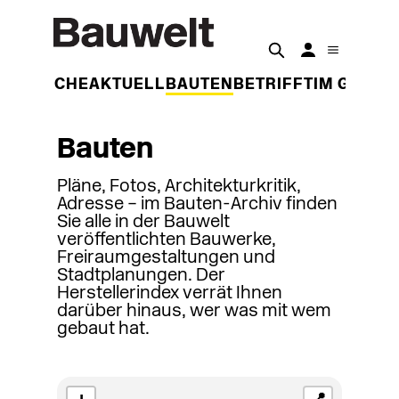
DER WOCHE
AKTUELL
BAUTEN
BETRIFFT
IM GESPR
Bauten
Pläne, Fotos, Architekturkritik,
Adresse – im Bauten-Archiv finden
Sie alle in der Bauwelt
veröffentlichten Bauwerke,
Freiraumgestaltungen und
Stadtplanungen. Der
Herstellerindex verrät Ihnen
darüber hinaus, wer was mit wem
gebaut hat.