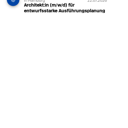
in Hamburg
22.07.2026
Architekt:in (m/w/d) für
entwurfsstarke Ausführungsplanung
LPH5 in Hamburg
Henke & Partner
HENKE + PARTNER ist ein
hochspezialisiertes Architekturbüro für
anspruchsvolle Bauten im
Gesundheits-/Forschungsbau und
Denkmalschutz.
MEHR
in Hamburg
18.07.2026
Wiss. Mitarbeiter:in – Architektur und
Städtebaulicher Entwurf (m/w/d)
HafenCity Universität Hamburg
Wissenschaftliche Mitarbeit in
Architektur und Städtebaulichem
Entwurf an der HafenCity Universität
Hamburg, 50% Arbeitszeit, 3 Jahre
befristet.