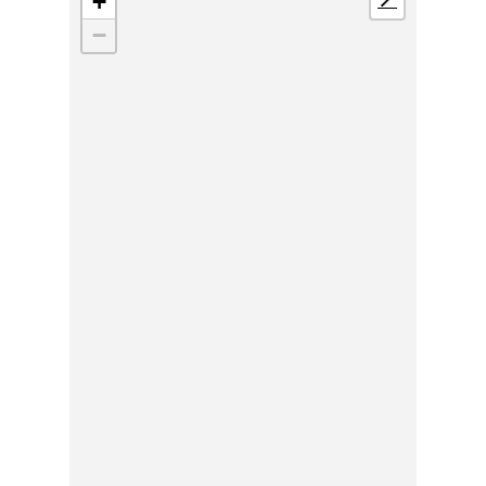
+
📍
−