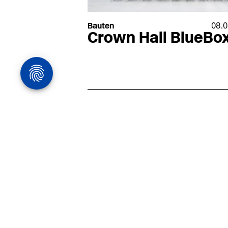
Bauten
08.0
Crown Hall BlueBo
Architekturstelle
in Hamburg
22.07
Architekt:in (m/w/d) für
entwurfsstarke Ausführungspla
LPH5 in Hamburg
Henke & Partner