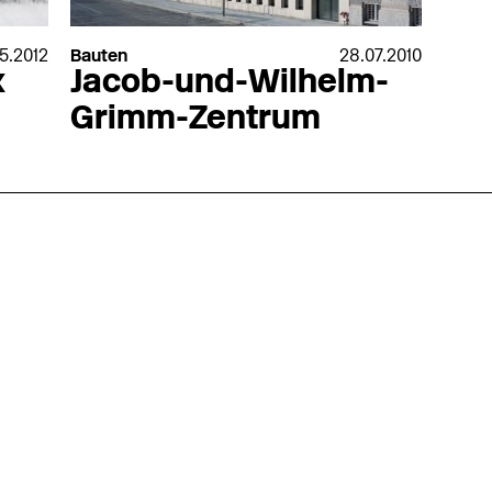
5.2012
Bauten
28.07.2010
x
Jacob-und-Wilhelm-
Grimm-Zentrum
nmarkt
.2026
in Hamburg
18.07.2026
in Ahau
Wiss. Mitarbeiter:in – Architektur und
Archi
nung
Städtebaulicher Entwurf (m/w/d)
oder
HafenCity Universität Hamburg
farwick
Wissenschaftliche Mitarbeit in
Stadtp