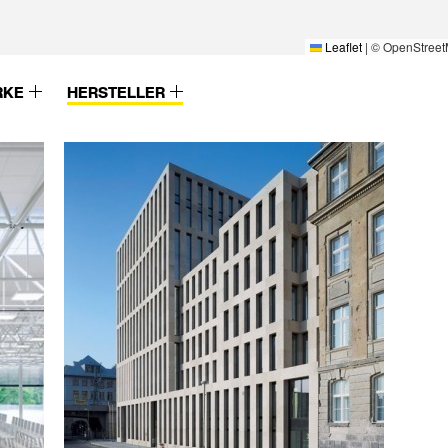
Leaflet
|
© OpenStreet
RKE
HERSTELLER
Wesemann
Xella
Westag & Getalit
Zambelli
Wicona
Zehnder
Wiesner-Hager Möbel GmbH
Zeidler & Wimme
Wila
Zemper
WILA Lichttechnik GmbH
Zumtobel
Winckelmans
Zumtobel Staff
Windoor AS
Wirus
 GmbH
Witex
Woods of Wales
ms
XAL