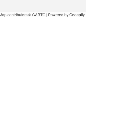
Map contributors © CARTO | Powered by
Geoapify
l