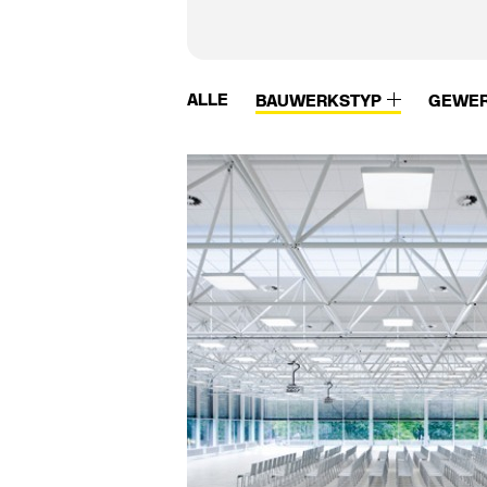
ALLE
BAUWERKSTYP
GEWE
Velux
VM Zinc
VeroStone
VMZinc
Verseidag
Vogl
Vetrotech
Vola
VIA
VS
Viabizzuno
Wagner
Viebahn
Wagner Ewar
Viega
Walther-Technik
Villeroy & Boch
Warema
Vitra
Warema Renkhoff
Vitra Bad
Wästberg
Vivero
Weiermann Syste