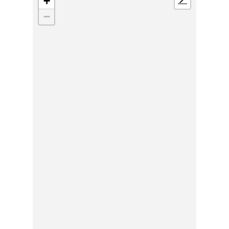
+
📍
−