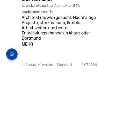
oder Dortmund
farwickgrote partner Architekten BDA
Stadtplaner PartmbB
Architekt (m/w/d) gesucht: Nachhaltige
Projekte, starkes Team, flexible
Arbeitszeiten und beste
Entwicklungschancen in Ahaus oder
Dortmund
MEHR
in Ahaus (+1 weiterer Standort)
14.07.2026
Bauleiter (m/w/d) Bauüberwachung in
Ahaus oder Dortmund
farwickgrote partner Architekten BDA
Stadtplaner PartmbB
Bauleiter (m/w/d) gesucht: Nachhaltige
Projekte, starkes Team, flexible
Arbeitszeiten und beste
Entwicklungschancen in Ahaus oder
Dortmund