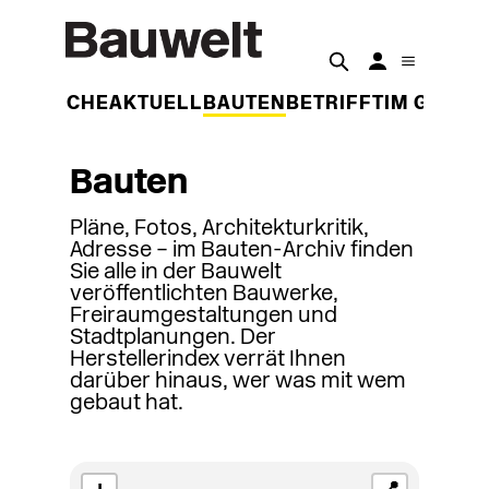
DER WOCHE
AKTUELL
BAUTEN
BETRIFFT
IM GESPR
Bauten
Pläne, Fotos, Architekturkritik,
Adresse – im Bauten-Archiv finden
Sie alle in der Bauwelt
veröffentlichten Bauwerke,
Freiraumgestaltungen und
Stadtplanungen. Der
Herstellerindex verrät Ihnen
darüber hinaus, wer was mit wem
gebaut hat.