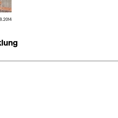
8.2014
klung
nmarkt
.2026
in Hamburg
18.07.2026
in Ahau
Wiss. Mitarbeiter:in – Architektur und
Archi