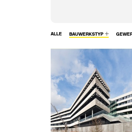
ALLE
BAUWERKSTYP
GEWE
Velux
VM Zinc
VeroStone
VMZinc
Verseidag
Vogl
Vetrotech
Vola
VIA
VS
Viabizzuno
Wagner
Viebahn
Wagner Ewar
Viega
Walther-Technik
Villeroy & Boch
Warema
Vitra
Warema Renkhoff
Vitra Bad
Wästberg
Vivero
Weiermann Syste