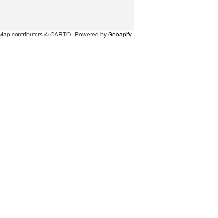
Map contributors © CARTO | Powered by
Geoapify
l