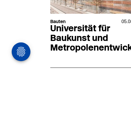
Bauten
05.0
Universität für
Baukunst und
Metropolenentwic
Architekturstelle
in Hamburg
22.07
Architekt:in (m/w/d) für