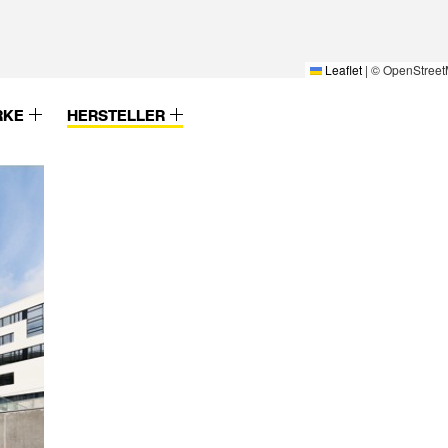
Leaflet
|
© OpenStreet
RKE
HERSTELLER
Wesemann
Xella
Westag & Getalit
Zambelli
Wicona
Zehnder
Wiesner-Hager Möbel GmbH
Zeidler & Wimme
Wila
Zemper
WILA Lichttechnik GmbH
Zumtobel
Winckelmans
Zumtobel Staff
Windoor AS
Wirus
 GmbH
Witex
Woods of Wales
ms
XAL