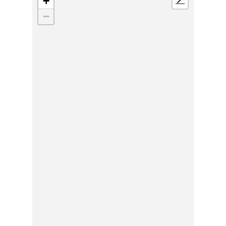
+
📍
−