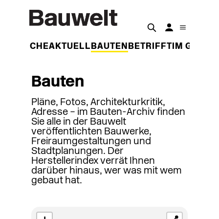
DER WOCHE
AKTUELL
BAUTEN
BETRIFFT
IM GESPR
Bauten
Pläne, Fotos, Architekturkritik,
Adresse – im Bauten-Archiv finden
Sie alle in der Bauwelt
veröffentlichten Bauwerke,
Freiraumgestaltungen und
Stadtplanungen. Der
Herstellerindex verrät Ihnen
darüber hinaus, wer was mit wem
gebaut hat.