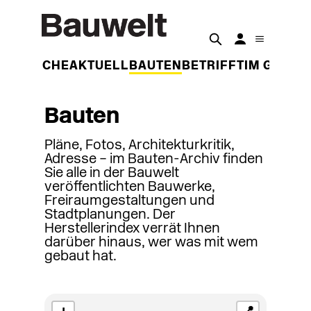
DER WOCHE
AKTUELL
BAUTEN
BETRIFFT
IM GESPR
Bauten
Pläne, Fotos, Architekturkritik,
Adresse – im Bauten-Archiv finden
Sie alle in der Bauwelt
veröffentlichten Bauwerke,
Freiraumgestaltungen und
Stadtplanungen. Der
Herstellerindex verrät Ihnen
darüber hinaus, wer was mit wem
gebaut hat.