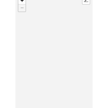
+
📍
−