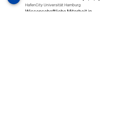
HafenCity Universität Hamburg
Wissenschaftliche Mitarbeit in
Architektur und Städtebaulichem
Entwurf an der HafenCity Universität
Hamburg, 50% Arbeitszeit, 3 Jahre
befristet.
MEHR
in Ahaus (+1 weiterer Standort)
14.07.2026
Architekt (m/w/d) für LPH 1-5 in Ahaus
oder Dortmund
farwickgrote partner Architekten BDA
Stadtplaner PartmbB
Architekt (m/w/d) gesucht: Nachhaltige
Projekte, starkes Team, flexible
Arbeitszeiten und beste
Entwicklungschancen in Ahaus oder
Dortmund
MEHR