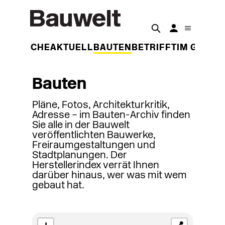
DER WOCHE
AKTUELL
BAUTEN
BETRIFFT
IM GESPR
Bauten
Pläne, Fotos, Architekturkritik,
Adresse – im Bauten-Archiv finden
Sie alle in der Bauwelt
veröffentlichten Bauwerke,
Freiraumgestaltungen und
Stadtplanungen. Der
Herstellerindex verrät Ihnen
darüber hinaus, wer was mit wem
gebaut hat.