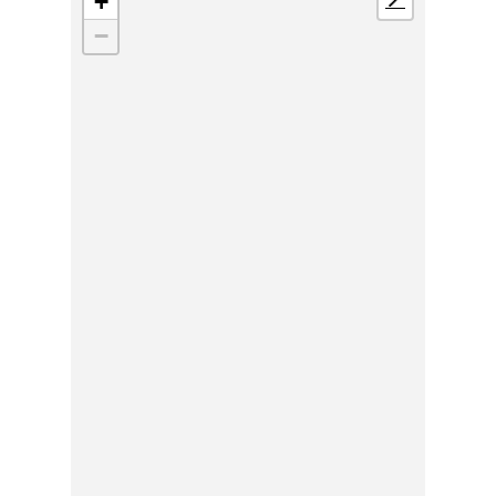
+
📍
−