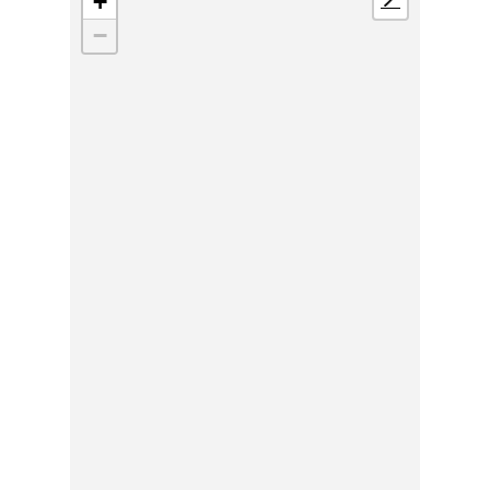
+
📍
−