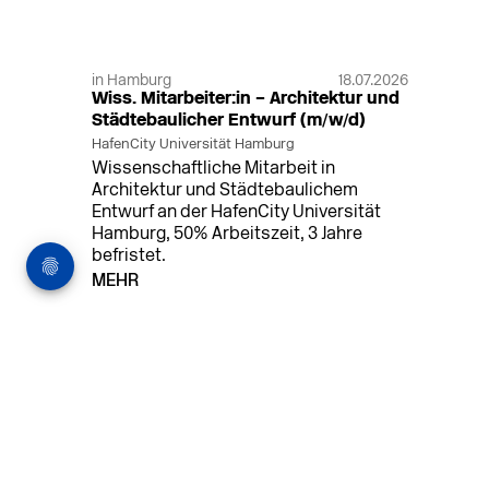
in Hamburg
18.07.2026
Wiss. Mitarbeiter:in – Architektur und
Städtebaulicher Entwurf (m/w/d)
HafenCity Universität Hamburg
Wissenschaftliche Mitarbeit in
Architektur und Städtebaulichem
Entwurf an der HafenCity Universität
Hamburg, 50% Arbeitszeit, 3 Jahre
befristet.
MEHR
in Ahaus (+1 weiterer Standort)
14.07.2026
Architekt (m/w/d) für LPH 1-5 in Ahaus
oder Dortmund
farwickgrote partner Architekten BDA
Stadtplaner PartmbB
Architekt (m/w/d) gesucht: Nachhaltige