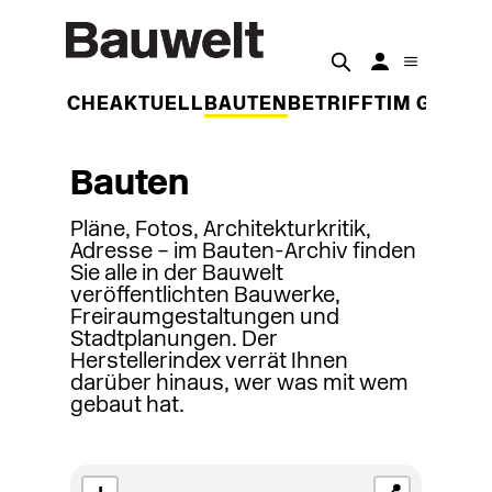
DER WOCHE
AKTUELL
BAUTEN
BETRIFFT
IM GESPR
Bauten
Pläne, Fotos, Architekturkritik,
Adresse – im Bauten-Archiv finden
Sie alle in der Bauwelt
veröffentlichten Bauwerke,
Freiraumgestaltungen und
Stadtplanungen. Der
Herstellerindex verrät Ihnen
darüber hinaus, wer was mit wem
gebaut hat.