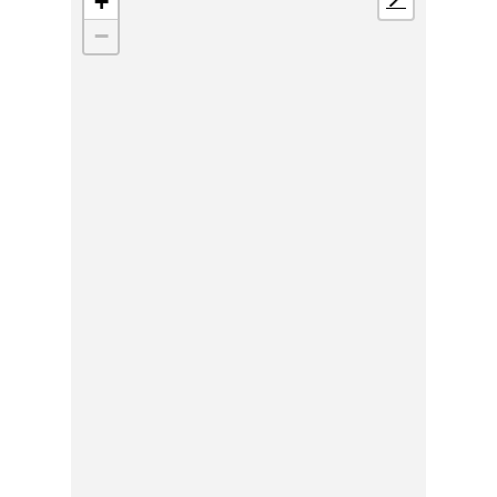
+
📍
−