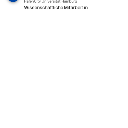
HafenCity Universität Hamburg
Wissenschaftliche Mitarbeit in
Architektur und Städtebaulichem
Entwurf an der HafenCity Universität
Hamburg, 50% Arbeitszeit, 3 Jahre
befristet.
MEHR
in Ahaus (+1 weiterer Standort)
14.07.2026
Architekt (m/w/d) für LPH 1-5 in Ahaus
oder Dortmund
farwickgrote partner Architekten BDA
Stadtplaner PartmbB
Architekt (m/w/d) gesucht: Nachhaltige
Projekte, starkes Team, flexible
Arbeitszeiten und beste
Entwicklungschancen in Ahaus oder
Dortmund
MEHR