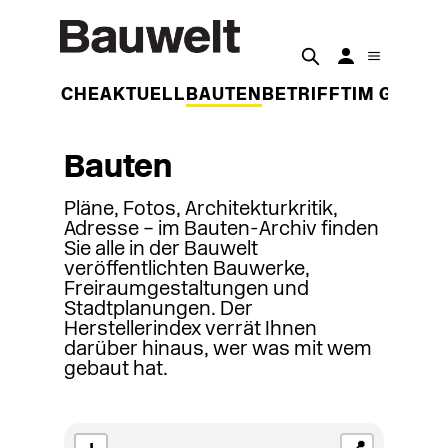
DER WOCHE
AKTUELL
BAUTEN
BETRIFFT
IM GESPR
Bauten
Pläne, Fotos, Architekturkritik,
Adresse – im Bauten-Archiv finden
Sie alle in der Bauwelt
veröffentlichten Bauwerke,
Freiraumgestaltungen und
Stadtplanungen. Der
Herstellerindex verrät Ihnen
darüber hinaus, wer was mit wem
gebaut hat.