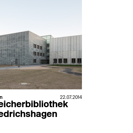
l
n
22.07.2014
eicherbibliothek
iedrichshagen