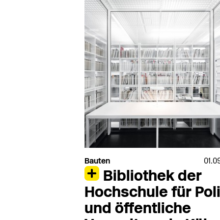
VeroStone
VMZinc
Verseidag
Vogl
Vetrotech
Vola
VIA
VS
Viabizzuno
Wagner
Viebahn
Wagner Ewar
Viega
Walther-Technik
Villeroy & Boch
Warema
Vitra
Warema Renkhoff
Vitra Bad
Wästberg
Vivero
Weiermann Syste
Bauten
01.0
Bibliothek der
Hochschule für Poli
und öffentliche