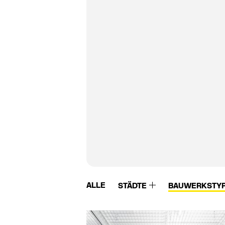
ALLE
STÄDTE
BAUWERKSTY
Velux
VM Zinc