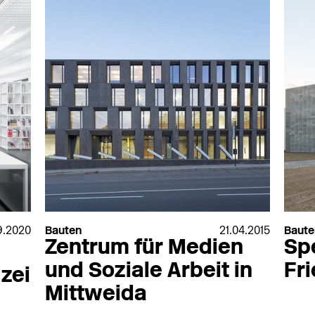
Westag & Getalit
Zambelli
Wicona
Zehnder
Wiesner-Hager Möbel GmbH
Zeidler & Wimme
Wila
Zemper
WILA Lichttechnik GmbH
Zumtobel
Winckelmans
Zumtobel Staff
Windoor AS
Wirus
 GmbH
Witex
Woods of Wales
ms
XAL
9.2020
Bauten
21.04.2015
Baute
Zentrum für Medien
Sp
und Soziale Arbeit in
Fr
zei
Mittweida