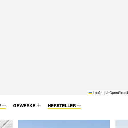
Leaflet
|
© OpenStreet
P
GEWERKE
HERSTELLER
Wesemann
Xella