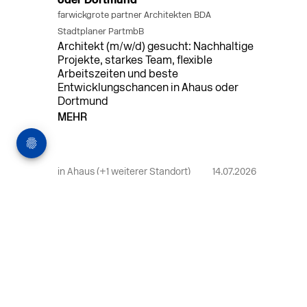
oder Dortmund
farwickgrote partner Architekten BDA
Stadtplaner PartmbB
Architekt (m/w/d) gesucht: Nachhaltige
Projekte, starkes Team, flexible
Arbeitszeiten und beste
Entwicklungschancen in Ahaus oder
Dortmund
MEHR
in Ahaus (+1 weiterer Standort)
14.07.2026
Bauleiter (m/w/d) Bauüberwachung in
Ahaus oder Dortmund
farwickgrote partner Architekten BDA
Stadtplaner PartmbB
Bauleiter (m/w/d) gesucht: Nachhaltige
Projekte, starkes Team, flexible
Arbeitszeiten und beste
Entwicklungschancen in Ahaus oder
Dortmund