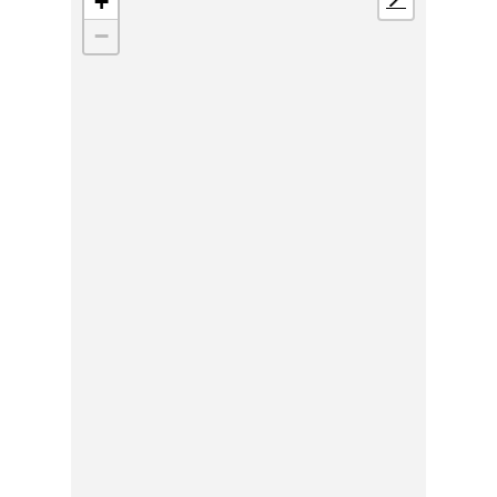
+
📍
−