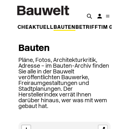
DER WOCHE
AKTUELL
BAUTEN
BETRIFFT
IM GESPR
Bauten
Pläne, Fotos, Architekturkritik,
Adresse – im Bauten-Archiv finden
Sie alle in der Bauwelt
veröffentlichten Bauwerke,
Freiraumgestaltungen und
Stadtplanungen. Der
Herstellerindex verrät Ihnen
darüber hinaus, wer was mit wem
gebaut hat.