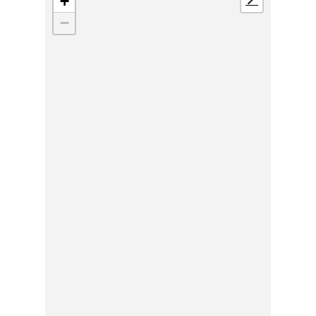
+
📍
−