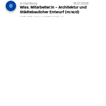
in Hamburg
18.07.2026
Wiss. Mitarbeiter:in – Architektur und
Städtebaulicher Entwurf (m/w/d)
HafenCity Universität Hamburg
Wissenschaftliche Mitarbeit in
Architektur und Städtebaulichem
Entwurf an der HafenCity Universität
Hamburg, 50% Arbeitszeit, 3 Jahre
befristet.
MEHR
in Ahaus (+1 weiterer Standort)
14.07.2026
Architekt (m/w/d) für LPH 1-5 in Ahaus
oder Dortmund
farwickgrote partner Architekten BDA
Stadtplaner PartmbB
Architekt (m/w/d) gesucht: Nachhaltige
Projekte, starkes Team, flexible
Arbeitszeiten und beste
Entwicklungschancen in Ahaus oder