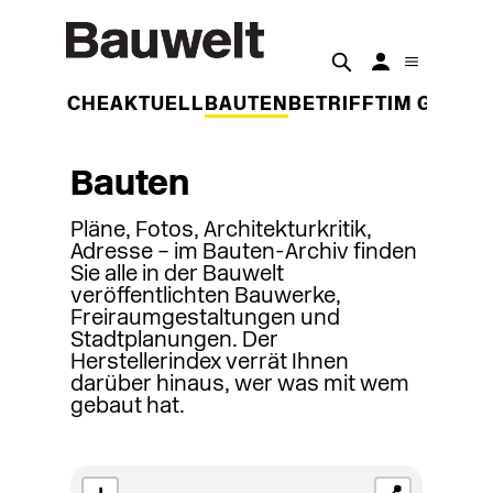
DER WOCHE
AKTUELL
BAUTEN
BETRIFFT
IM GESPR
Bauten
Pläne, Fotos, Architekturkritik,
Adresse – im Bauten-Archiv finden
Sie alle in der Bauwelt
veröffentlichten Bauwerke,
Freiraumgestaltungen und
Stadtplanungen. Der
Herstellerindex verrät Ihnen
darüber hinaus, wer was mit wem
gebaut hat.