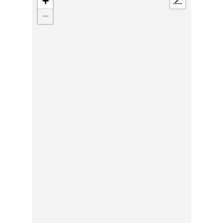
+
📍
−