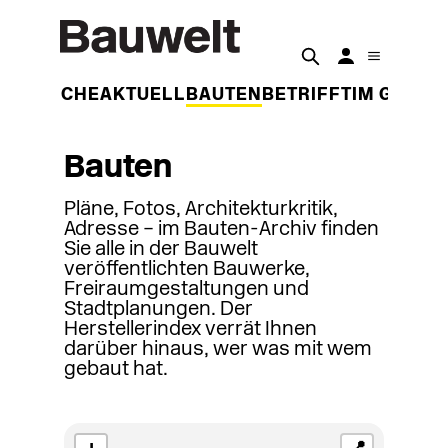
DER WOCHE
AKTUELL
BAUTEN
BETRIFFT
IM GESPR
Bauten
Pläne, Fotos, Architekturkritik,
Adresse – im Bauten-Archiv finden
Sie alle in der Bauwelt
veröffentlichten Bauwerke,
Freiraumgestaltungen und
Stadtplanungen. Der
Herstellerindex verrät Ihnen
darüber hinaus, wer was mit wem
gebaut hat.