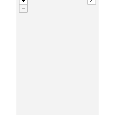
+
📍
−