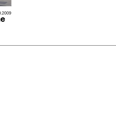
0.2009
he
nmarkt
.2026
in Hamburg
18.07.2026
in Ahau
Wiss. Mitarbeiter:in – Architektur und
Archi
nung
Städtebaulicher Entwurf (m/w/d)
oder
HafenCity Universität Hamburg
farwick
Wissenschaftliche Mitarbeit in
Stadtp