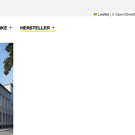
Leaflet
|
© OpenStreet
RKE
HERSTELLER
Wesemann
Xella
Westag & Getalit
Zambelli
Wicona
Zehnder
Wiesner-Hager Möbel GmbH
Zeidler & Wimme
Wila
Zemper
WILA Lichttechnik GmbH
Zumtobel
Winckelmans
Zumtobel Staff
Windoor AS
Wirus
 GmbH
Witex
Woods of Wales
ms
XAL