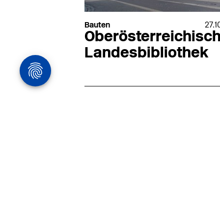
Bauten
27.1
Oberösterreichisc
Landesbibliothek
Architekturstelle
in Hamburg
22.07
Architekt:in (m/w/d) für
entwurfsstarke Ausführungspla
LPH5 in Hamburg
Henke & Partner