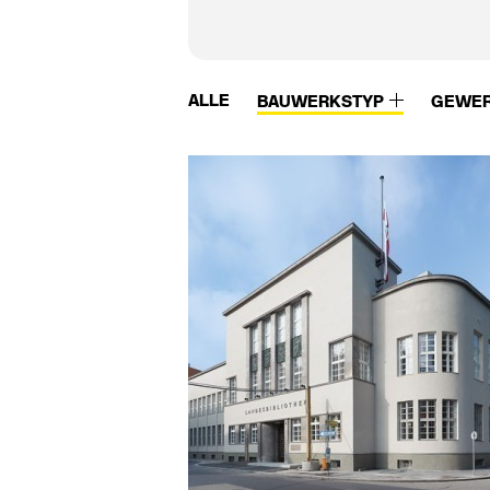
ALLE
BAUWERKSTYP
GEWE
Velux
VM Zinc
VeroStone
VMZinc
Verseidag
Vogl
Vetrotech
Vola
VIA
VS
Viabizzuno
Wagner
Viebahn
Wagner Ewar
Viega
Walther-Technik
Villeroy & Boch
Warema
Vitra
Warema Renkhoff
Vitra Bad
Wästberg
Vivero
Weiermann Syste