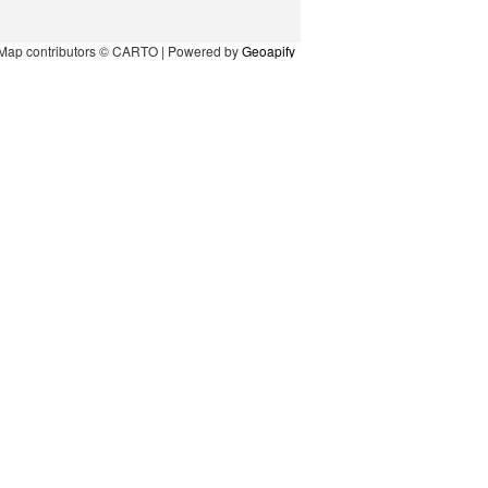
Map contributors © CARTO | Powered by
Geoapify
l