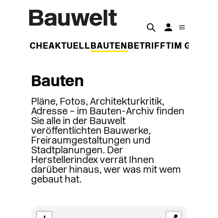
DER WOCHE
AKTUELL
BAUTEN
BETRIFFT
IM GESPR
Bauten
Pläne, Fotos, Architekturkritik,
Adresse – im Bauten-Archiv finden
Sie alle in der Bauwelt
veröffentlichten Bauwerke,
Freiraumgestaltungen und
Stadtplanungen. Der
Herstellerindex verrät Ihnen
darüber hinaus, wer was mit wem
gebaut hat.