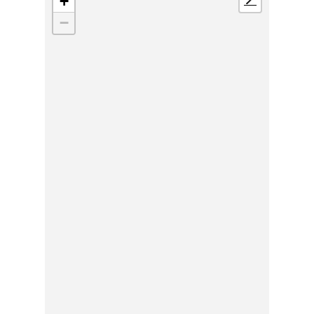
+
📍
−