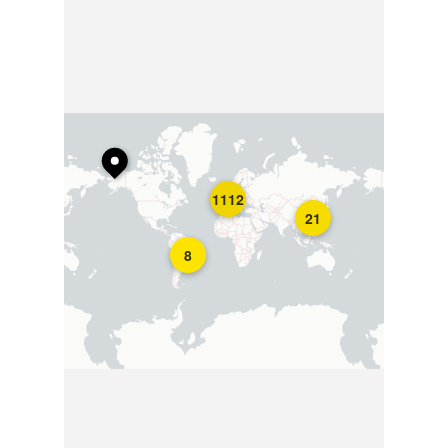
1112
21
8