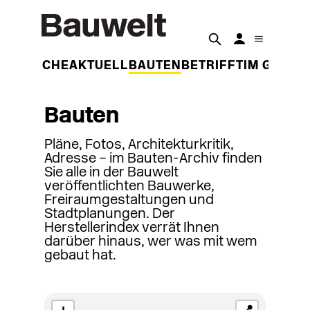
DER WOCHE
AKTUELL
BAUTEN
BETRIFFT
IM GESPR
Bauten
Pläne, Fotos, Architekturkritik,
Adresse – im Bauten-Archiv finden
Sie alle in der Bauwelt
veröffentlichten Bauwerke,
Freiraumgestaltungen und
Stadtplanungen. Der
Herstellerindex verrät Ihnen
darüber hinaus, wer was mit wem
gebaut hat.