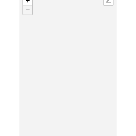
+
📍
−