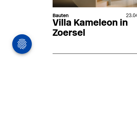
Bauten
23.0
Villa Kameleon in
Zoersel
Architekturstelle
in Hamburg
22.07
Architekt:in (m/w/d) für
entwurfsstarke Ausführungspla
LPH5 in Hamburg
Henke & Partner