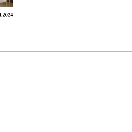
4.2024
nmarkt
.2026
in Hamburg
18.07.2026
in Ahau
Wiss. Mitarbeiter:in – Architektur und
Archi
nung
Städtebaulicher Entwurf (m/w/d)
oder
HafenCity Universität Hamburg
farwick
Wissenschaftliche Mitarbeit in
Stadtp