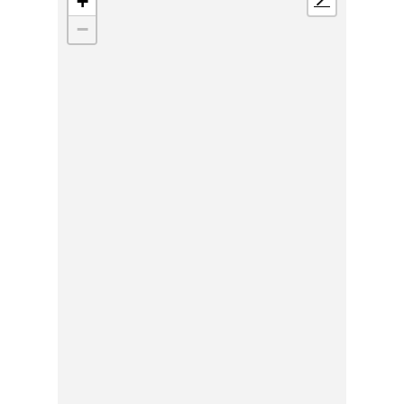
+
📍
−