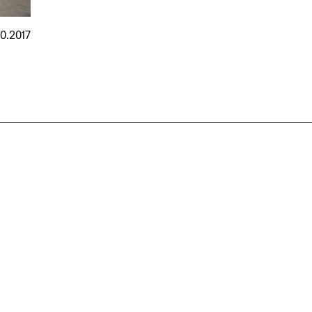
10.2017
nmarkt
.2026
in Hamburg
18.07.2026
in Ahau
Wiss. Mitarbeiter:in – Architektur und
Archi
nung
Städtebaulicher Entwurf (m/w/d)
oder
HafenCity Universität Hamburg
farwick
Wissenschaftliche Mitarbeit in
Stadtp