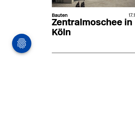
Bauten
17.
Zentralmoschee in
Köln
Architekturstelle
in Hamburg
22.07
Architekt:in (m/w/d) für
entwurfsstarke Ausführungspla
LPH5 in Hamburg
Henke & Partner