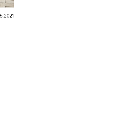
5.2021
nmarkt
.2026
in Hamburg
18.07.2026
in Ahau
Wiss. Mitarbeiter:in – Architektur und
Archi
nung
Städtebaulicher Entwurf (m/w/d)
oder
HafenCity Universität Hamburg
farwick
Wissenschaftliche Mitarbeit in
Stadtp