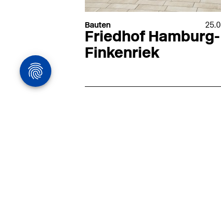
Bauten
25.0
Friedhof Hamburg-
Finkenriek
Architekturstelle
in Hamburg
22.07
Architekt:in (m/w/d) für
entwurfsstarke Ausführungspla
LPH5 in Hamburg
Henke & Partner