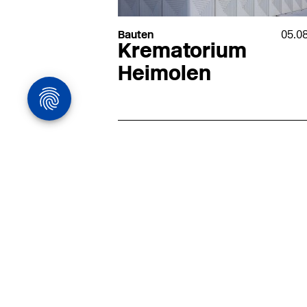
Bauten
05.0
Krematorium
Heimolen
Architekturstelle
in Hamburg
22.07
Architekt:in (m/w/d) für
entwurfsstarke Ausführungspla
LPH5 in Hamburg
Henke & Partner