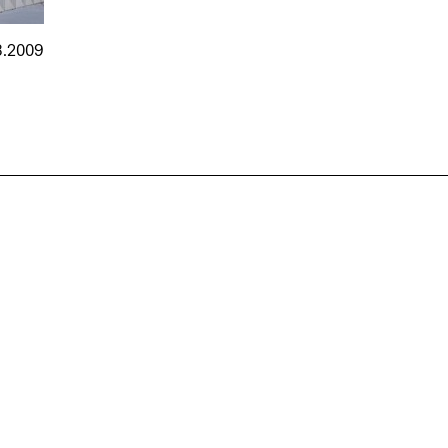
8.2009
nmarkt
.2026
in Hamburg
18.07.2026
in Ahau
Wiss. Mitarbeiter:in – Architektur und
Archi
nung
Städtebaulicher Entwurf (m/w/d)
oder
HafenCity Universität Hamburg
farwick
Wissenschaftliche Mitarbeit in
Stadtp