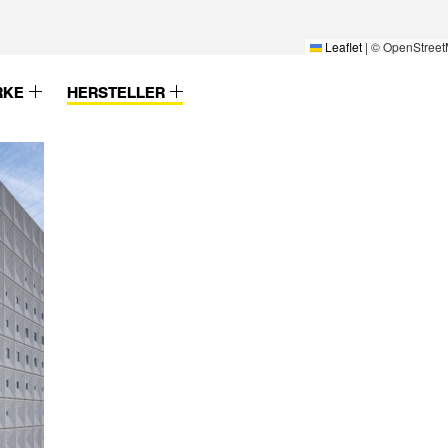
Leaflet
|
© OpenStreet
RKE
HERSTELLER